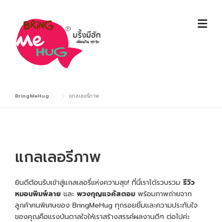
Skip
to
content
BringMeHug
แกลเลอรีภาพ
แกลเลอรีภาพ
ยินดีต้อนรับเข้าสู่แกลเลอรี่แห่งความสุข! ที่นี่เราได้รวบรวม
รีวิว
หมอนพิมพ์ลาย
และ
พวงกุญแจคัสตอม
พร้อมภาพถ่ายจาก
ลูกค้าคนพิเศษของ BringMeHug ทุกรอยยิ้มและความประทับใจ
ของคุณคือแรงบันดาลใจให้เราสร้างสรรค์ผลงานดีๆ ต่อไปค่ะ