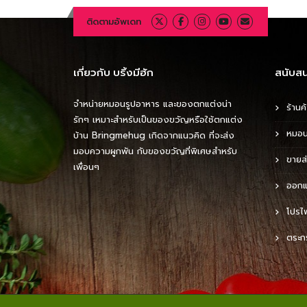
ติดตามอัพเดท
เกี่ยวกับ บริ้งมีฮัก
สนับสน
จำหน่ายหมอนรูปอาหาร และของตกแต่งน่า
ร้านค้
รักๆ เหมาะสำหรับเป็นของขวัญหรือใช้ตกแต่ง
หมอน
บ้าน Bringmehug เกิดจากแนวคิด ที่จะส่ง
มอบความผูกพัน กับของขวัญที่พิเศษสำหรับ
ขายส
เพื่อนๆ
ออกแ
โปรไ
ตระกร