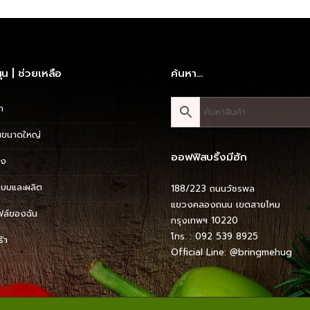
ุน | ช่วยเหลือ
ค้นหา…
า
ขนาดใหญ่
ออฟฟิสบริ้งมีฮัก
่ง
บบและผลิต
188/223 ถนนวัชรพล
แขวงคลองถนน เขตสายไหม
ฟล์ของฉัน
กรุงเทพฯ 10220
โทร. : 092 539 8925
้า
Official Line:
@bringmehug