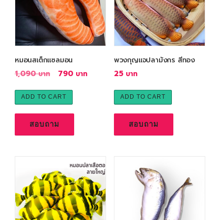
หมอนสเต็กแซลมอน
พวงกุญแจปลามังกร สีทอง
O
C
1,090
790
25
r
u
i
r
ADD TO CART
ADD TO CART
g
r
i
e
สอบถาม
สอบถาม
n
n
a
t
l
p
p
r
r
i
i
c
c
e