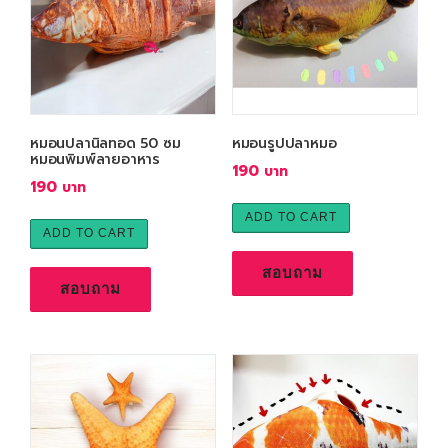
b
y
a
v
e
r
หมอนปลานิลทอด 50 ซม
หมอนรูปปลาหมอ
a
หมอนพิมพ์ลายอาหาร
g
190
190
e
r
ADD TO CART
a
ADD TO CART
t
สอบถาม
i
สอบถาม
n
g