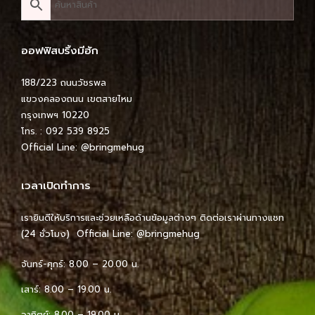
ออฟฟิสบริ้งมีฮัก
188/223 ถนนวัชรพล
แขวงคลองถนน เขตสายไหม
กรุงเทพฯ 10220
โทร. : 092 539 8925
Official Line:
@bringmehug
เวลาเปิดทำการ
เรายินดีให้บริการและช่วยเหลือด้านข้อมูลต่างๆ ติดต่อเราผ่านทางแชท
(24 ชั่วโมง) Official Line:
@bringmehug
จันทร์-ศุกร์: 8.00 – 20.00 น.
เสาร์: 8.00 – 19.00 น.
อาทิตย์: 8.00 – 19.00 น.