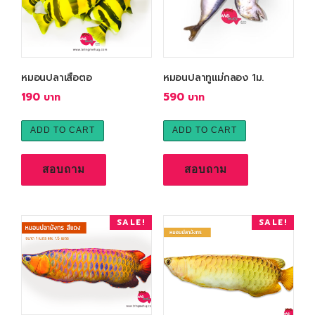
e
i
w
s
a
:
s
7
:
9
หมอนปลาเสือตอ
หมอนปลาทูแม่กลอง 1ม.
1
0
190
590
,
0
฿
ADD TO CART
ADD TO CART
9
.
0
สอบถาม
สอบถาม
฿
.
SALE!
SALE!