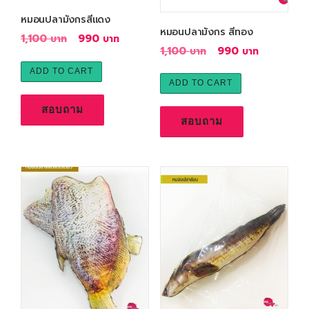
หมอนปลามังกรสีแดง
หมอนปลามังกร สีทอง
O
C
1,100
990
O
C
1,100
990
r
u
r
u
i
r
ADD TO CART
i
r
ADD TO CART
g
r
g
r
i
e
สอบถาม
i
e
สอบถาม
n
n
n
n
a
t
a
t
l
p
l
p
p
r
p
r
r
i
r
i
i
c
i
c
c
e
c
e
e
i
e
i
w
s
w
s
a
:
a
:
s
9
s
9