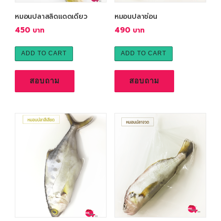
:
9
:
9
1
0
หมอนปลาสลิดแดดเดียว
หมอนปลาช่อน
1
0
,
450
490
,
1
฿
1
฿
0
.
ADD TO CART
ADD TO CART
0
.
0
0
สอบถาม
สอบถาม
฿
฿
.
.