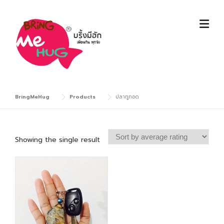
Skip
to
content
BringMeHug
Products
ปลาทูทอด
Showing the single result