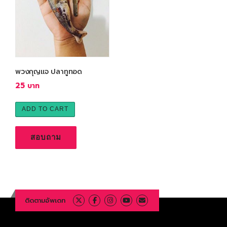
พวงกุญแจ ปลาทูทอด
25
ADD TO CART
สอบถาม
ติดตามอัพเดท