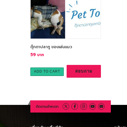
ตุ๊กตาปลาทู ของเล่นแมว
59
สอบถาม
ADD TO CART
ติดตามอัพเดท