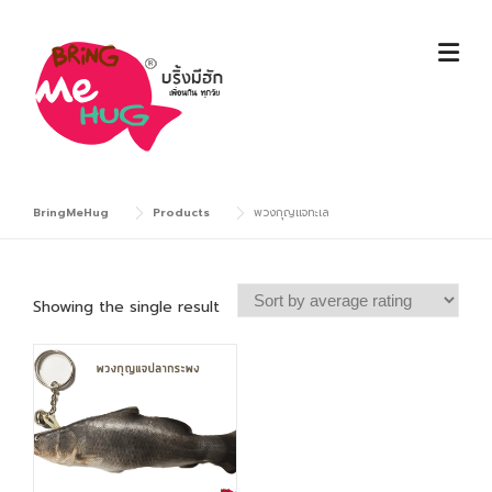
Skip
to
content
BringMeHug
Products
พวงกุญแจทะเล
Showing the single result