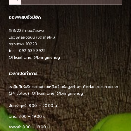
ออฟฟิสบริ้งมีฮัก
188/223 ถนนวัชรพล
แขวงคลองถนน เขตสายไหม
กรุงเทพฯ 10220
โทร. : 092 539 8925
Official Line:
@bringmehug
เวลาเปิดทำการ
เรายินดีให้บริการและช่วยเหลือด้านข้อมูลต่างๆ ติดต่อเราผ่านทางแชท
(24 ชั่วโมง) Official Line:
@bringmehug
จันทร์-ศุกร์: 8.00 – 20.00 น.
เสาร์: 8.00 – 19.00 น.
อาทิตย์: 8.00 – 19.00 น.