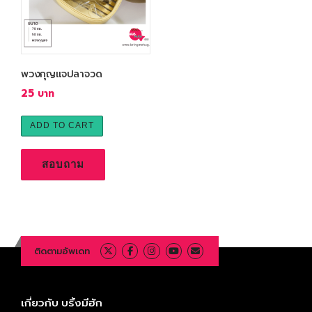
พวงกุญแจปลาจวด
25
ADD TO CART
สอบถาม
ติดตามอัพเดท
เกี่ยวกับ บริ้งมีฮัก