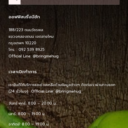
ออฟฟิสบริ้งมีฮัก
188/223 ถนนวัชรพล
แขวงคลองถนน เขตสายไหม
กรุงเทพฯ 10220
โทร. : 092 539 8925
Official Line:
@bringmehug
เวลาเปิดทำการ
เรายินดีให้บริการและช่วยเหลือด้านข้อมูลต่างๆ ติดต่อเราผ่านทางแชท
(24 ชั่วโมง) Official Line:
@bringmehug
จันทร์-ศุกร์: 8.00 – 20.00 น.
เสาร์: 8.00 – 19.00 น.
อาทิตย์: 8.00 – 19.00 น.