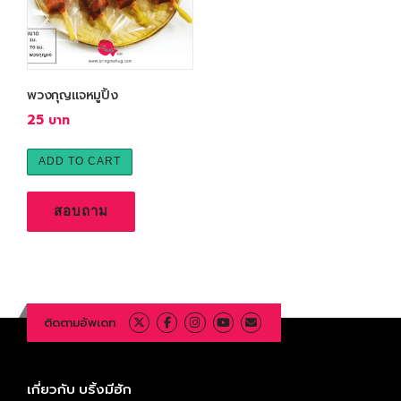
พวงกุญแจหมูปิ้ง
25
ADD TO CART
สอบถาม
ติดตามอัพเดท
เกี่ยวกับ บริ้งมีฮัก