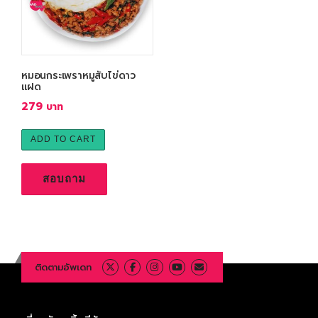
หมอนกระเพราหมูสับไข่ดาว
แฝด
279
ADD TO CART
สอบถาม
ติดตามอัพเดท