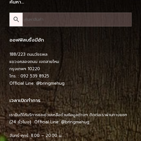
ค้นหา…
ออฟฟิสบริ้งมีฮัก
188/223 ถนนวัชรพล
แขวงคลองถนน เขตสายไหม
กรุงเทพฯ 10220
โทร. : 092 539 8925
Official Line:
@bringmehug
เวลาเปิดทำการ
เรายินดีให้บริการและช่วยเหลือด้านข้อมูลต่างๆ ติดต่อเราผ่านทางแชท
(24 ชั่วโมง) Official Line:
@bringmehug
จันทร์-ศุกร์: 8.00 – 20.00 น.