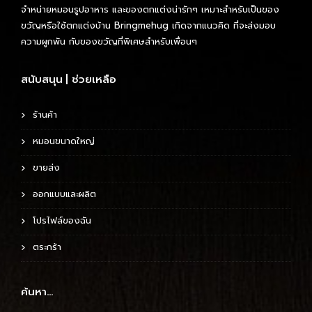
จำหน่ายหมอนรูปอาหาร และของตกแต่งน่ารักๆ เหมาะสำหรับเป็นของ
a
:
ขวัญหรือใช้ตกแต่งบ้าน Bringmehug เกิดจากแนวคิด ที่จะส่งมอบ
s
5
ความผูกพัน กับของขวัญที่พิเศษสำหรับเพื่อนๆ
:
5
8
0
สนับสนุน | ช่วยเหลือ
0
0
฿
.
ร้านค้า
฿
หมอนขนาดใหญ่
.
ขายส่ง
ออกแบบและผลิต
โปรไฟล์ของฉัน
ตระกร้า
ค้นหา…