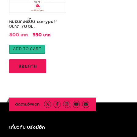
หมอนกะหรี่ปั๊บ currypuff
ขนาด 70 ซม.
O
C
800
550
r
u
i
r
ADD TO CART
g
r
i
e
สอบถาม
n
n
a
t
l
p
p
r
r
i
ติดตามอัพเดท
i
c
c
e
e
i
เกี่ยวกับ บริ้งมีฮัก
w
s