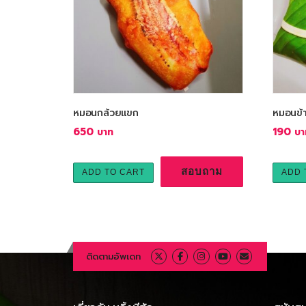
a
v
e
r
a
g
e
r
หมอนกล้วยแขก
หมอนข้า
a
650
190
t
i
สอบถาม
ADD TO CART
ADD 
n
g
ติดตามอัพเดท