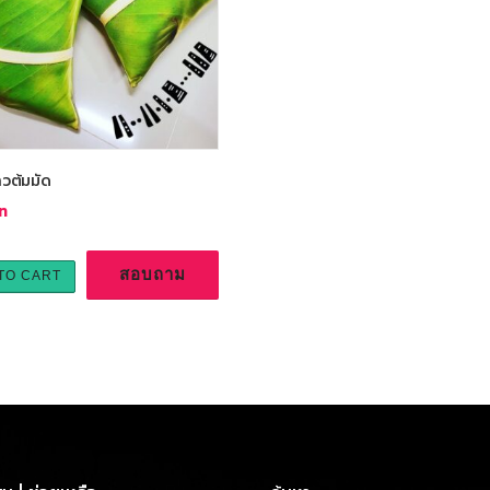
วต้มมัด
สอบถาม
TO CART