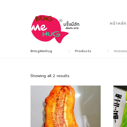
Skip
to
content
หน้าหลัก
BringMeHug
Products
หมอนขน
S
Showing all 2 results
o
r
t
e
d
b
y