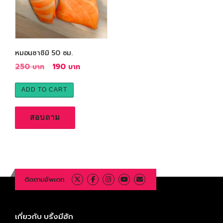
หมอนซาชิมิ 50 ซม.
O
C
250
190
r
u
i
r
ADD TO CART
g
r
i
e
สอบถาม
n
n
a
t
l
p
p
r
r
i
ติดตามอัพเดท
i
c
c
e
e
i
เกี่ยวกับ บริ้งมีฮัก