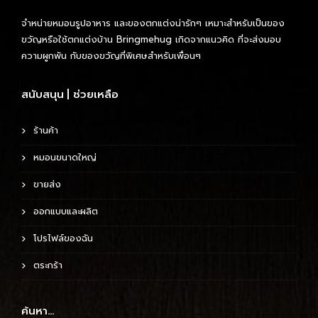
w
s
จำหน่ายหมอนรูปอาหาร และของตกแต่งน่ารักๆ เหมาะสำหรับเป็นของ
a
:
ขวัญหรือใช้ตกแต่งบ้าน Bringmehug เกิดจากแนวคิด ที่จะส่งมอบ
s
1
ความผูกพัน กับของขวัญที่พิเศษสำหรับเพื่อนๆ
:
9
2
0
สนับสนุน | ช่วยเหลือ
5
0
฿
.
ร้านค้า
฿
หมอนขนาดใหญ่
.
ขายส่ง
ออกแบบและผลิต
โปรไฟล์ของฉัน
ตระกร้า
ค้นหา…