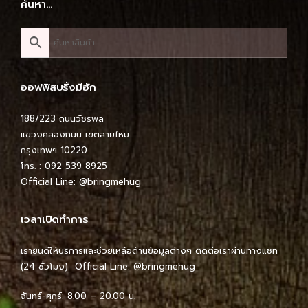
ค้นหา…
ออฟฟิสบริ้งมีฮัก
188/223 ถนนวัชรพล
แขวงคลองถนน เขตสายไหม
กรุงเทพฯ 10220
โทร. : 092 539 8925
Official Line:
@bringmehug
เวลาเปิดทำการ
เรายินดีให้บริการและช่วยเหลือด้านข้อมูลต่างๆ ติดต่อเราผ่านทางแชท
(24 ชั่วโมง) Official Line:
@bringmehug
จันทร์-ศุกร์: 8.00 – 20.00 น.