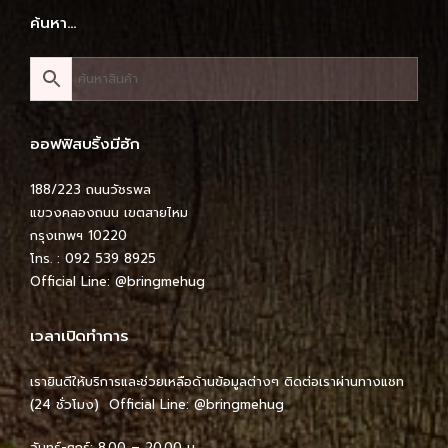
ค้นหา…
ออฟฟิสบริ้งมีฮัก
188/223 ถนนวัชรพล
แขวงคลองถนน เขตสายไหม
กรุงเทพฯ 10220
โทร. : 092 539 8925
Official Line:
@bringmehug
เวลาเปิดทำการ
เรายินดีให้บริการและช่วยเหลือด้านข้อมูลต่างๆ ติดต่อเราผ่านทางแชท
(24 ชั่วโมง) Official Line:
@bringmehug
จันทร์-ศุกร์: 8.00 – 20.00 น.