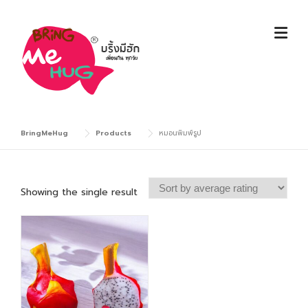
Skip
to
content
BringMeHug
Products
หมอนพิมพ์รูป
Showing the single result