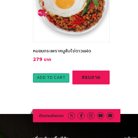
หมอนกระเพราหมูสับไข่ดาวแฝด
279
สอบถาม
ADD TO CART
ติดตามอัพเดท