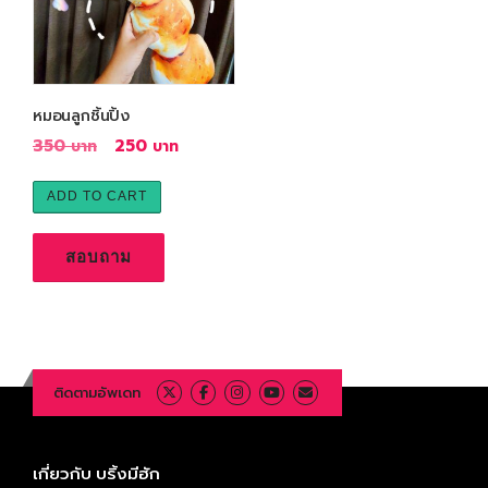
หมอนลูกชิ้นปิ้ง
O
C
350
250
r
u
i
r
ADD TO CART
g
r
i
e
สอบถาม
n
n
a
t
l
p
p
r
r
i
ติดตามอัพเดท
i
c
c
e
e
i
เกี่ยวกับ บริ้งมีฮัก