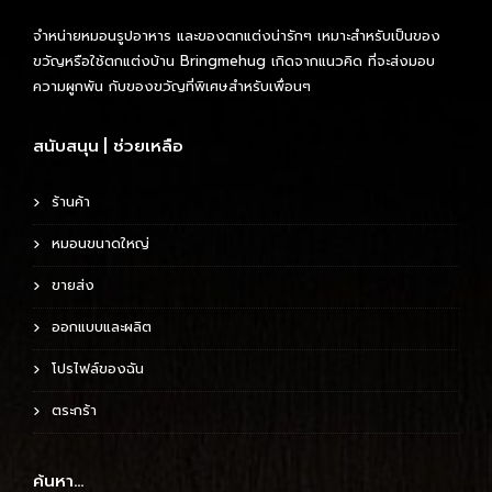
w
s
จำหน่ายหมอนรูปอาหาร และของตกแต่งน่ารักๆ เหมาะสำหรับเป็นของ
a
:
ขวัญหรือใช้ตกแต่งบ้าน Bringmehug เกิดจากแนวคิด ที่จะส่งมอบ
s
2
ความผูกพัน กับของขวัญที่พิเศษสำหรับเพื่อนๆ
:
5
3
0
สนับสนุน | ช่วยเหลือ
5
0
฿
.
ร้านค้า
฿
หมอนขนาดใหญ่
.
ขายส่ง
ออกแบบและผลิต
โปรไฟล์ของฉัน
ตระกร้า
ค้นหา…