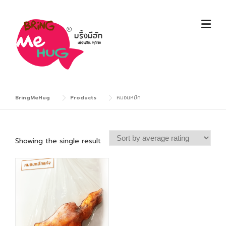
Skip
to
content
BringMeHug
Products
หมอนหมึก
Showing the single result