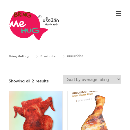
Skip
to
content
BringMeHug
Products
หมอนไก่ย่าง
S
Showing all 2 results
o
r
t
e
d
b
y