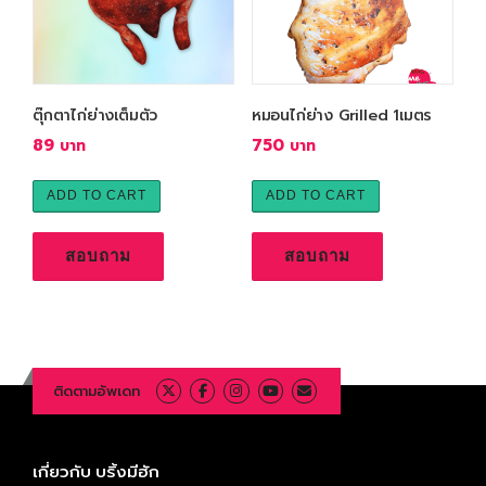
a
v
e
r
ตุ๊กตาไก่ย่างเต็มตัว
หมอนไก่ย่าง Grilled 1เมตร
a
g
89
750
e
r
ADD TO CART
ADD TO CART
a
t
สอบถาม
สอบถาม
i
n
g
ติดตามอัพเดท
เกี่ยวกับ บริ้งมีฮัก