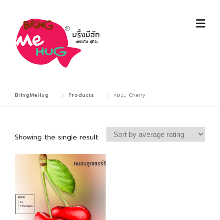
Skip
to
content
BringMeHug
Products
หมอน Cherry
Showing the single result