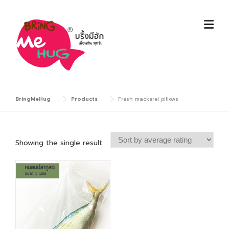
Skip
to
content
BringMeHug
Products
Fresh mackerel pillows
Showing the single result