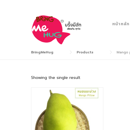
Skip
to
content
หน้าหลัก
BringMeHug
Products
Mango p
Showing the single result