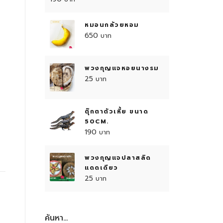
หมอนกล้วยหอม
650
พวงกุญแจหอยนางรม
25
ตุ๊กตาตัวเหี้ย ขนาด
50CM.
190
พวงกุญแจปลาสลิด
แดดเดียว
25
ค้นหา…