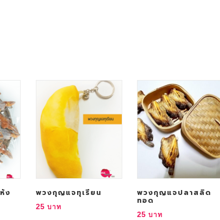
ห้ง
พวงกุญแจทุเรียน
พวงกุญแจปลาสลิด
ทอด
25
25