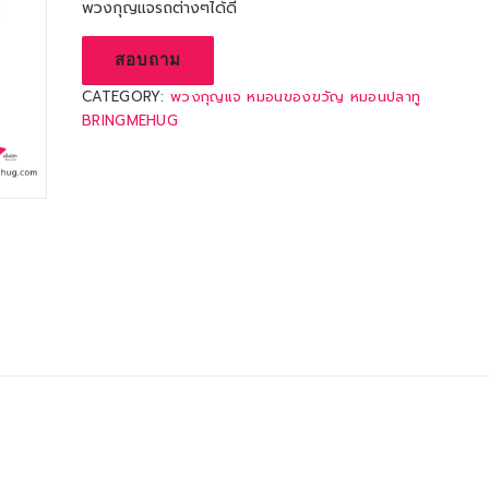
พวงกุญแจรถต่างๆได้ดี
สอบถาม
CATEGORY:
พวงกุญแจ หมอนของขวัญ หมอนปลาทู
BRINGMEHUG