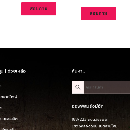
สอบถาม
สอบถาม
ุน | ช่วยเหลือ
ค้นหา…
า
ขนาดใหญ่
ออฟฟิสบริ้งมีฮัก
่ง
บบและผลิต
188/223 ถนนวัชรพล
แขวงคลองถนน เขตสายไหม
ฟล์ของฉัน