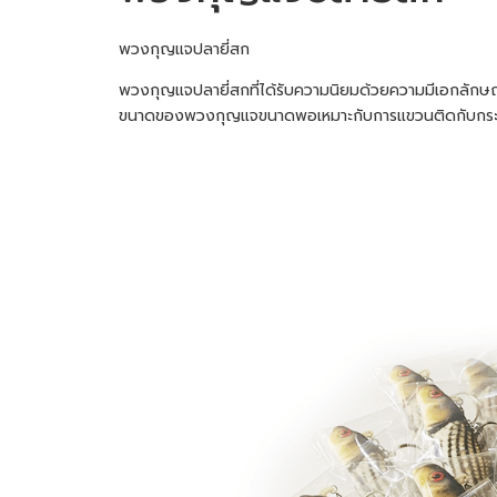
พวงกุญแจปลายี่สก
พวงกุญแจปลายี่สกที่ได้รับความนิยมด้วยความมีเอกลักษณ์ท
ขนาดของพวงกุญแจขนาดพอเหมาะกับการแขวนติดกับกระเป