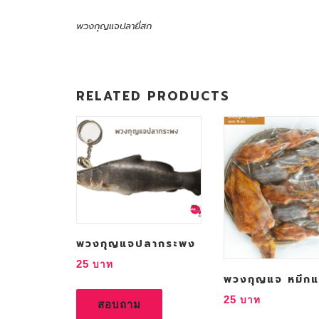
พวงกุญแจปลายี่สก
RELATED PRODUCTS
พวงกุญแจปลากระพง
25
พวงกุญแจ หมึกแ
25
สอบถาม