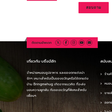
สอบถาม
ติดตามอัพเดท
เกี่ยวกับ บริ้งมีฮัก
สนับสน
จำหน่ายหมอนรูปอาหาร และของตกแต่งน่า
ร้านค้
รักๆ เหมาะสำหรับเป็นของขวัญหรือใช้ตกแต่ง
หมอน
บ้าน Bringmehug เกิดจากแนวคิด ที่จะส่ง
มอบความผูกพัน กับของขวัญที่พิเศษสำหรับ
ขายส
เพื่อนๆ
ออกแ
โปรไ