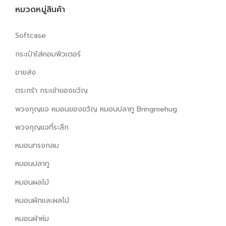
0
฿
หมวดหมู่สินค้า
.
฿
Softcase
.
กระเป๋าใส่คอมพิวเตอร์
ขายส่ง
ตระกร้า กระเช้าของขวัญ
พวงกุญแจ หมอนของขวัญ หมอนปลาทู Bringmehug
พวงกุญแจที่ระลึก
หมอนทรงกลม
หมอนปลาทู
หมอนผลไม้
หมอนผักและผลไม้
หมอนผ้าห่ม