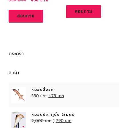
3
9
r
u
5
สอบถาม
i
r
0
฿
สอบถาม
g
r
.
i
e
฿
n
n
.
a
t
l
p
ตระกร้า
p
r
r
i
i
c
สินค้า
c
e
e
i
หมอนจิ้งจก
w
s
O
C
550
479
a
:
r
u
s
4
i
r
:
5
หมอนปลาทูนึ่ง 2เมตร
g
r
O
C
2,000
1,790
5
0
i
e
r
u