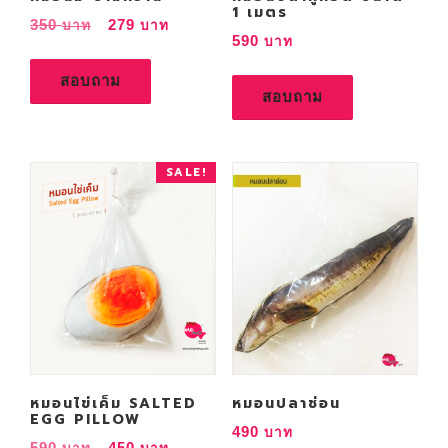
1 เมตร
O
C
350
279
590
r
u
i
r
สอบถาม
สอบถาม
g
r
i
e
n
n
SALE!
a
t
l
p
p
r
r
i
i
c
c
e
e
i
w
s
a
:
s
2
หมอนไข่เค็ม SALTED
หมอนปลาช่อน
EGG PILLOW
:
7
490
O
C
590
450