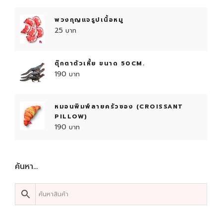
n
n
9
i
r
a
t
0
฿
พวงกุญแจรูปเนื้อหมู
g
r
l
p
.
25
i
e
p
r
฿
n
n
r
i
.
a
t
i
c
ตุ๊กตาตัวเหี้ย ขนาด 50CM.
l
p
c
e
190
p
r
e
i
r
i
w
s
i
c
a
:
หมอนพิมพ์ลายครัวซอง (CROISSANT
c
e
s
4
PILLOW)
e
i
:
7
190
w
s
5
9
a
:
5
s
1
0
฿
ค้นหา…
:
,
.
2
7
฿
,
9
.
0
0
0