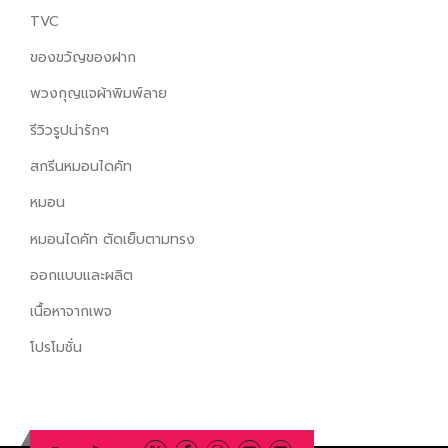
TVC
ของขวัญของฝาก
พวงกุญแจผ้าพิมพ์ลาย
รีวิวรูปน่ารักๆ
สกรีนหมอนไดคัท
หมอน
หมอนไดคัท ตัดเย็บตามทรง
ออกแบบและผลิต
เนื้อหาจากเพจ
โปรโมชั่น