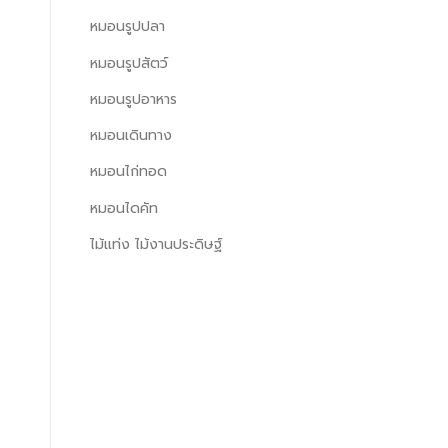
หมอนรูปปลา
หมอนรูปสัตว์
หมอนรูปอาหาร
หมอนเดินทาง
หมอนไก่ทอด
หมอนไดคัท
ไม้แท่ง ไม้งานประดิษฐ์