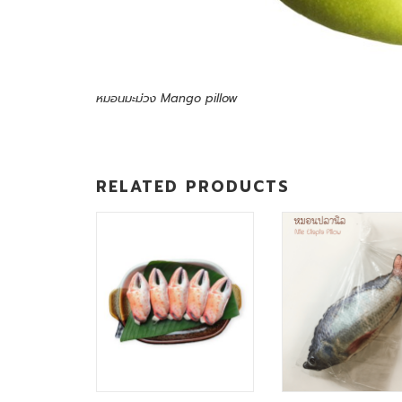
หมอนมะม่วง Mango pillow
RELATED PRODUCTS