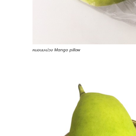
หมอนมะม่วง Mango pillow