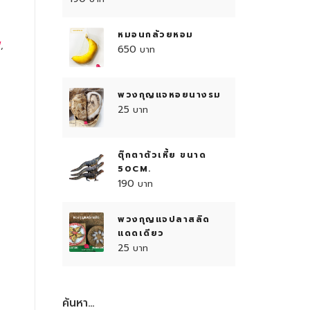
หมอนกล้วยหอม
W
,
650
พวงกุญแจหอยนางรม
25
ตุ๊กตาตัวเหี้ย ขนาด
50CM.
190
พวงกุญแจปลาสลิด
แดดเดียว
25
ค้นหา…