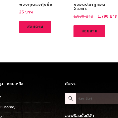
พวงกุญแจกุ้งนึ่ง
หมอนปลาทูทอด
2เมตร
25
O
1,900
1,790
r
สอบถาม
i
สอบถาม
g
i
n
a
l
p
r
i
ุน | ช่วยเหลือ
ค้นหา…
c
e
า
w
ขนาดใหญ่
a
s
ออฟฟิสบริ้งมีฮัก
่ง