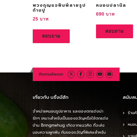
พวงกุญแจพิมพ์ลายรูป
หมอนปลานิล
ก้ามปู
690
25
สอบถาม
สอบถาม
ติดตามอัพเดท
เกี่ยวกับ บริ้งมีฮัก
สนับสน
จำหน่ายหมอนรูปอาหาร และของตกแต่งน่า
ร้านค้
รักๆ เหมาะสำหรับเป็นของขวัญหรือใช้ตกแต่ง
หมอน
บ้าน Bringmehug เกิดจากแนวคิด ที่จะส่ง
มอบความผูกพัน กับของขวัญที่พิเศษสำหรับ
ขายส